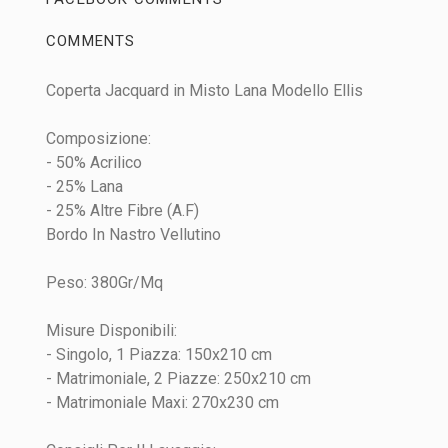
COMMENTS
Coperta Jacquard in Misto Lana Modello Ellis
No customer reviews for the moment.
Composizione:
Tipo
Coperta
WRITE YOUR REVIEW
- 50% Acrilico
- 25% Lana
Ambiente
Camera da letto
Quality
- 25% Altre Fibre (A.F)
Materiale
Misto Lana
Bordo In Nastro Vellutino
Motivo
Floreale
Peso: 380Gr/Mq
Misure Disponibili:
- Singolo, 1 Piazza: 150x210 cm
- Matrimoniale, 2 Piazze: 250x210 cm
- Matrimoniale Maxi: 270x230 cm
INVIA