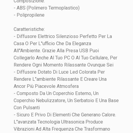
Composizione:
- ABS (Polimero Termoplastico)
Ambiente
Altro
Quality
- Polipropilene
Materiale
Polipropilene
Caratteristiche:
Motivo
Tinta unita
- Diffusore Elettrico Silenzioso Perfetto Per La
Casa O Per L''ufficio Che Da Eleganza
All''Ambiente. Grazie Alla Presa USB Puoi
Collegarlo Anche Al Tuo PC O Al Tuo Cellulare, Per
Rendere Ogni Momento Rilassante Ovunque Sei
- Diffusore Dotato Di Luce Led Colorata Per
Rendere L''ambiente Rilassante E Creare Una
INVIA
Ancor Più Piacevole Atmosfera
- Composto Da Un Coperchio Esterno, Un
Coperchio Nebulizzatore, Un Serbatoio E Una Base
Con Pulsanti
- Sicuro E Privo Di Elementi Che Generano Calore.
L''avanzata Tecnologia Ultrasonica Produce
Vibrazioni Ad Alta Frequenza Che Trasformano