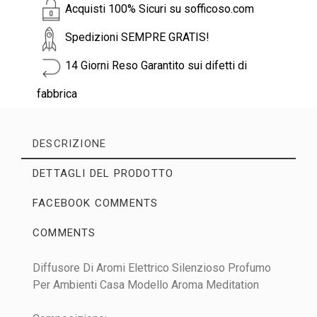
Acquisti 100% Sicuri su sofficoso.com
Spedizioni SEMPRE GRATIS!
14 Giorni Reso Garantito sui difetti di
fabbrica
DESCRIZIONE
DETTAGLI DEL PRODOTTO
FACEBOOK COMMENTS
COMMENTS
Diffusore Di Aromi Elettrico Silenzioso Profumo
No customer reviews for the moment.
Per Ambienti Casa Modello Aroma Meditation
Tipo
Diffusori
WRITE YOUR REVIEW