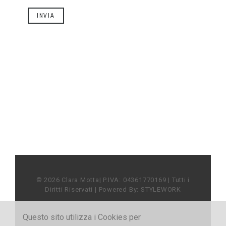
INVIA
©
2026 Clara Motta| P.IVA: 04361770169 | Tutti i
Diritti Riservati | Powered By:
STYLEWORK
Questo sito utilizza i Cookies per