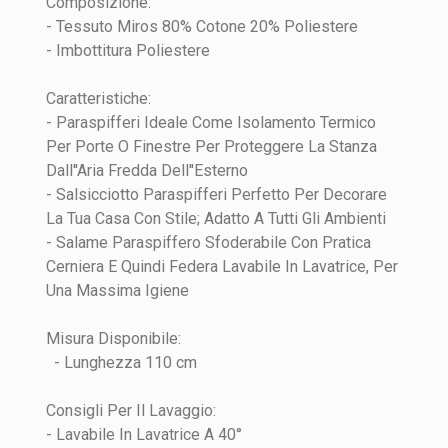
Composizione:
- Tessuto Miros 80% Cotone 20% Poliestere
Ambiente
Salotto
Quality
- Imbottitura Poliestere
Materiale
Misto Cotone
Caratteristiche:
Motivo
Cuori
- Paraspifferi Ideale Come Isolamento Termico
Per Porte O Finestre Per Proteggere La Stanza
Dall''Aria Fredda Dell''Esterno
- Salsicciotto Paraspifferi Perfetto Per Decorare
La Tua Casa Con Stile; Adatto A Tutti Gli Ambienti
- Salame Paraspiffero Sfoderabile Con Pratica
Cerniera E Quindi Federa Lavabile In Lavatrice, Per
INVIA
Una Massima Igiene
Misura Disponibile:
- Lunghezza 110 cm
Consigli Per Il Lavaggio:
- Lavabile In Lavatrice A 40°