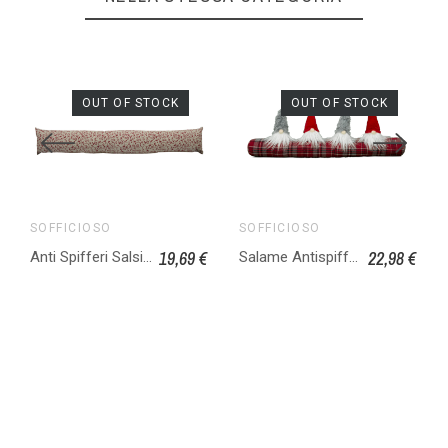
OUT OF STOCK
OUT OF STOCK
SOFFICIOSO
SOFFICIOSO
19,69 €
22,98 €
Anti Spifferi Salsicciotto Imbottito Porte/Finestre Con Cerniera Stefy Rosso
Salame Antispiffero Protezione Porte e Finestre Natalizio Gnomi Mod. Campione