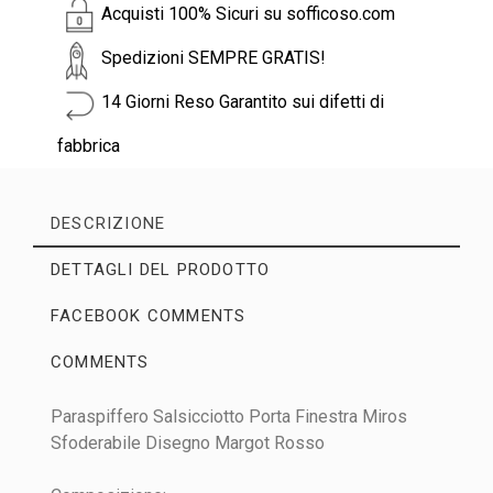
Acquisti 100% Sicuri su sofficoso.com
Spedizioni SEMPRE GRATIS!
14 Giorni Reso Garantito sui difetti di
fabbrica
DESCRIZIONE
DETTAGLI DEL PRODOTTO
FACEBOOK COMMENTS
COMMENTS
Paraspiffero Salsicciotto Porta Finestra Miros
No customer reviews for the moment.
Sfoderabile Disegno Margot Rosso
Tipo
Paraspifferi
WRITE YOUR REVIEW