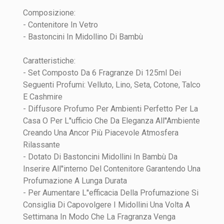
Tipo
Diffusori
WRITE YOUR REVIEW
Composizione:
- Contenitore In Vetro
Ambiente
Altro
Quality
- Bastoncini In Midollino Di Bambù
Materiale
Vetro E Bambù
Caratteristiche:
Motivo
Tinta unita
- Set Composto Da 6 Fragranze Di 125ml Dei
Seguenti Profumi: Velluto, Lino, Seta, Cotone, Talco
E Cashmire
- Diffusore Profumo Per Ambienti Perfetto Per La
Casa O Per L''ufficio Che Da Eleganza All''Ambiente
Creando Una Ancor Più Piacevole Atmosfera
Rilassante
INVIA
- Dotato Di Bastoncini Midollini In Bambù Da
Inserire All''interno Del Contenitore Garantendo Una
Profumazione A Lunga Durata
- Per Aumentare L''efficacia Della Profumazione Si
Consiglia Di Capovolgere I Midollini Una Volta A
Settimana In Modo Che La Fragranza Venga